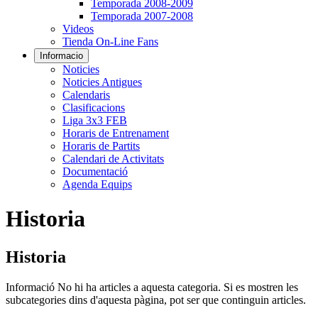
Temporada 2008-2009
Temporada 2007-2008
Videos
Tienda On-Line Fans
Informacio
Noticies
Noticies Antigues
Calendaris
Clasificacions
Liga 3x3 FEB
Horaris de Entrenament
Horaris de Partits
Calendari de Activitats
Documentació
Agenda Equips
Historia
Historia
Informació
No hi ha articles a aquesta categoria. Si es mostren les
subcategories dins d'aquesta pàgina, pot ser que continguin articles.