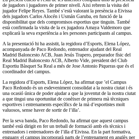
de jugadors i jugadores de primer nivell. Aixi rebrem la visita del
jugador Felipe Reyes. També s’està valorant la presència a Eivissa
dels jugadors Carlos Alocén i Usmán Garuba, en funció de la
disponibilitat que dels compromisos esportius que tinguin. També
està confirmada la visita de la ex jugadora Amaya Valdemoro que
explicarà la seva experiència a les persones participants al campus.
A la presentació hi ha assistit, la regidora d’Esports, Elena López,
acompanyada de Paco Redondo, entrenador ajudant del Real
Madrid Baloncesto ACB, Juan Jesús Trapero, preparador físic del
Real Madrid Baloncesto ACB, Alberto Vide, president del Club
Esportiu Bàsquet Sa Real a més de Jose Antonio Piqueras que és el
coordinador del campus.
La regidora d’Esports, Elena López, ha afirmat que ’el Campus
Paco Redondo és un esdeveniment consolidat a la nostra ciutat i és
una ocasió única de poder ajudar a que la joventut de la nostra ciutat
a que tingui una oportunitat de conèixer de primera mà tècniques
esportives i entrenaments específics de la mà d’esportistes molt
valuosos, sense haver de sortir de l’illa’.
Per la seva banda, Paco Redondo, ha afirmat que aquest campus
també està dirigit en fer un treball de formació amb els tècnics i
entrenadors i entrenadores de l’illa d’Eivissa. En la part formativa,
enguany el campus incorporarà parts de l’entrenament en anglès per