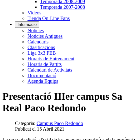
Temporada 2008-2009
Temporada 2007-2008
Videos
Tienda On-Line Fans
Informacio
Noticies
Noticies Antigues
Calendaris
Clasificacions
Liga 3x3 FEB
Horaris de Entrenament
Horaris de Partits
Calendari de Activitats
Documentació
Agenda Equips
Presentació IIIer campus Sa
Real Paco Redondo
Categoria:
Campus Paco Redondo
Publicat el 15 Abril 2021
La present edició a l'estil de les anteriors comptarà amb la presència