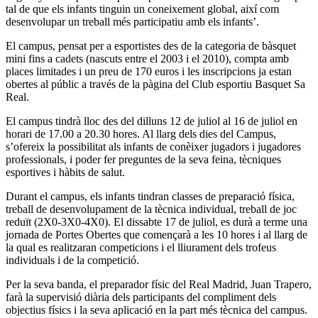
tal de que els infants tinguin un coneixement global, així com
desenvolupar un treball més participatiu amb els infants’.
El campus, pensat per a esportistes des de la categoria de bàsquet
mini fins a cadets (nascuts entre el 2003 i el 2010), compta amb
places limitades i un preu de 170 euros i les inscripcions ja estan
obertes al públic a través de la pàgina del Club esportiu Basquet Sa
Real.
El campus tindrà lloc des del dilluns 12 de juliol al 16 de juliol en
horari de 17.00 a 20.30 hores. Al llarg dels dies del Campus,
s’ofereix la possibilitat als infants de conèixer jugadors i jugadores
professionals, i poder fer preguntes de la seva feina, tècniques
esportives i hàbits de salut.
Durant el campus, els infants tindran classes de preparació física,
treball de desenvolupament de la tècnica individual, treball de joc
reduït (2X0-3X0-4X0). El dissabte 17 de juliol, es durà a terme una
jornada de Portes Obertes que començarà a les 10 hores i al llarg de
la qual es realitzaran competicions i el lliurament dels trofeus
individuals i de la competició.
Per la seva banda, el preparador físic del Real Madrid, Juan Trapero,
farà la supervisió diària dels participants del compliment dels
objectius físics i la seva aplicació en la part més tècnica del campus.